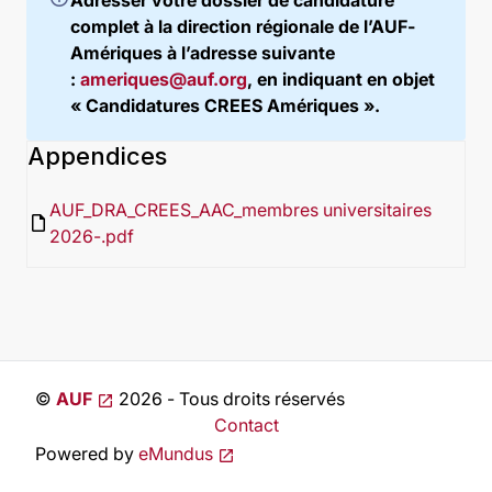
Adresser votre dossier de candidature
complet à la direction régionale de l’AUF-
Amériques à l’adresse suivante
:
ameriques@auf.org
, en indiquant en objet
« Candidatures CREES Amériques ».
Appendices
AUF_DRA_CREES_AAC_membres universitaires
insert_drive_file
2026-.pdf
©
AUF
2026 - Tous droits réservés
Contact
Powered by
eMundus