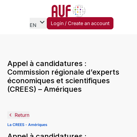
expand_more
Login / Create an account
EN
Appel à candidatures :
Commission régionale d’experts
économiques et scientifiques
(CREES) – Amériques
navigate_before
Return
La CREES - Amériques
Appel à candidatures :