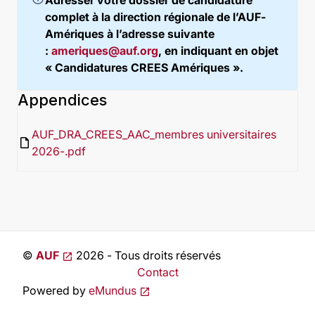
Adresser votre dossier de candidature
complet à la direction régionale de l’AUF-
Amériques à l’adresse suivante
:
ameriques@auf.org
, en indiquant en objet
« Candidatures CREES Amériques ».
Appendices
AUF_DRA_CREES_AAC_membres universitaires
insert_drive_file
2026-.pdf
©
AUF
2026 - Tous droits réservés
Contact
Powered by
eMundus