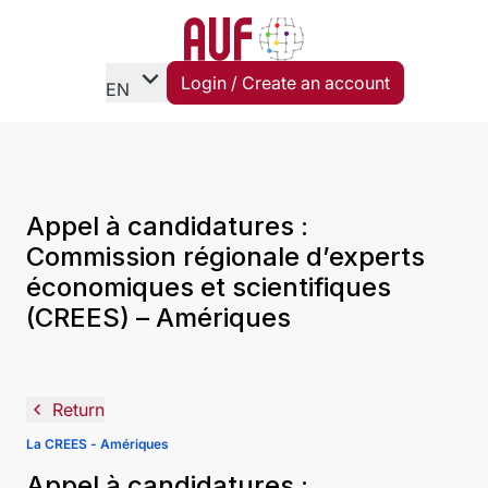
expand_more
Login / Create an account
EN
Appel à candidatures :
Commission régionale d’experts
économiques et scientifiques
(CREES) – Amériques
navigate_before
Return
La CREES - Amériques
Appel à candidatures :