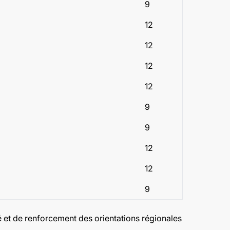
9
12
12
12
12
9
9
12
12
9
é et de renforcement des orientations régionales