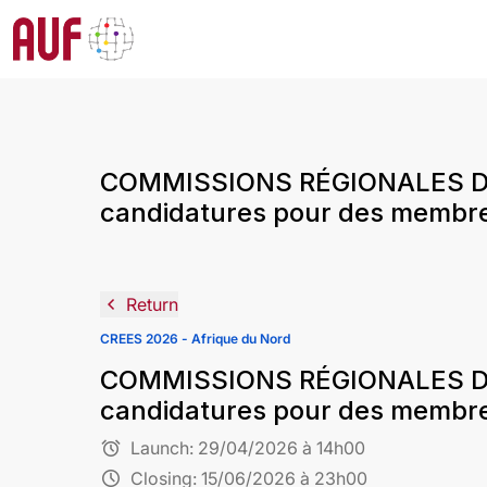
COMMISSIONS RÉGIONALES D’
candidatures pour des membres
navigate_before
Return
CREES 2026 - Afrique du Nord
COMMISSIONS RÉGIONALES D’
candidatures pour des membres
alarm
Launch:
29/04/2026 à 14h00
schedule
Closing:
15/06/2026 à 23h00