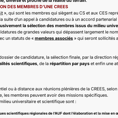
e, diverse et proche de la réalité du terrain
.
ION DES MEMBRES D’UNE CREES
it
», qui sont les membres qui siègent au CS et aux CES repré
la suite d’un appel à candidatures ou à un accord partenarial
sivement la sélection des membres issus du milieu univers
idatures de grandes valeurs qui dépassent largement le nom
vec un statuts de «
membres associés
» qui seront sollicités
ossier de candidature, la sélection finale, par la direction 
alités scientifiques
, de la
répartition par pays
et enfin une at
iel ou à distance aux réunions plénières de la CREES, selon 
ise, les membres peuvent avoir des missions spécifiques.
ieu universitaire et scientifique sont :
iques scientifiques régionales de l’AUF dont l’élaboration et la mise en