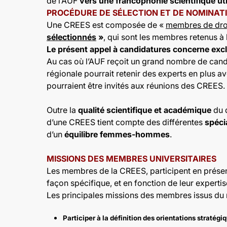
de l’AUF
vers une francophonie scientifique util
PROCÉDURE DE SÉLECTION ET DE NOMINAT
Une CREES est composée de «
membres de dro
sélectionnés
»
, qui sont les membres retenus à 
Le présent appel à candidatures concerne exclu
Au cas où l’AUF reçoit un grand nombre de cand
régionale pourrait retenir des experts en plus a
pourraient être invités aux réunions des CREES.
Outre la
qualité scientifique et académique
du d
d’une CREES tient compte des différentes
spéci
d’un
équilibre femmes-hommes
.
MISSIONS DES MEMBRES UNIVERSITAIRES
Les membres de la CREES, participent en présent
façon spécifique, et en fonction de leur expert
Les principales missions des membres issus du mil
Participer à la définition des orientations stratég