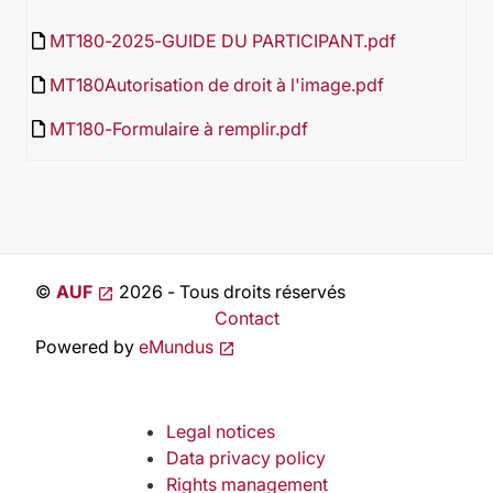
insert_drive_file
MT180-2025-GUIDE DU PARTICIPANT.pdf
insert_drive_file
MT180Autorisation de droit à l'image.pdf
insert_drive_file
MT180-Formulaire à remplir.pdf
©
AUF
2026 - Tous droits réservés
Contact
Powered by
eMundus
Legal notices
Data privacy policy
Rights management