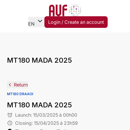
expand_more
Login / Create an account
EN
MT180 MADA 2025
navigate_before
Return
MT180 DRAAOI
MT180 MADA 2025
alarm
Launch:
15/03/2025 à 00h00
schedule
Closing:
15/04/2025 à 23h59