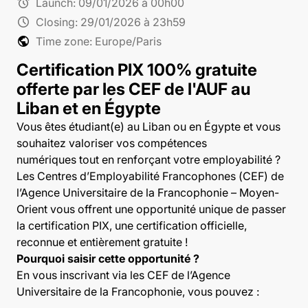
alarm
Launch:
09/01/2026 à 00h00
schedule
Closing:
29/01/2026 à 23h59
public
Time zone: Europe/Paris
Certification PIX 100% gratuite
offerte par les CEF de l'AUF au
Liban et en Égypte
Vous êtes étudiant(e) au Liban ou en Égypte et vous
souhaitez valoriser vos compétences
numériques tout en renforçant votre employabilité ?
Les Centres d’Employabilité Francophones (CEF) de
l’Agence Universitaire de la Francophonie – Moyen-
Orient vous offrent une opportunité unique de passer
la certification PIX, une certification officielle,
reconnue et entièrement gratuite !
Pourquoi saisir cette opportunité ?
En vous inscrivant via les CEF de l’Agence
Universitaire de la Francophonie, vous pouvez :