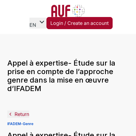
expand_more
Login / Create an account
EN
Appel à expertise- Étude sur la
prise en compte de l’approche
genre dans la mise en œuvre
d’IFADEM
navigate_before
Return
IFADEM-Genre
Appel à expertise- Étude sur la