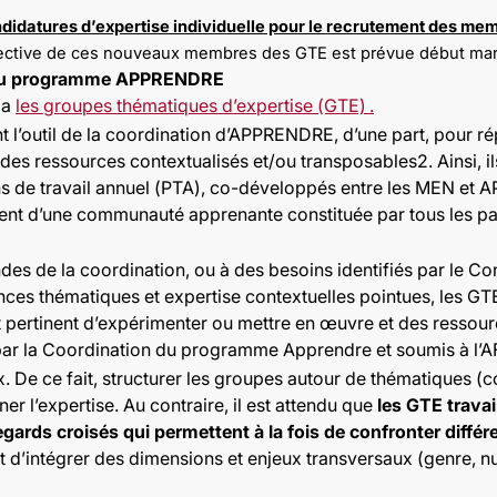
ndidatures d’expertise individuelle pour le recrutement des m
ffective de ces nouveaux membres des GTE est prévue début ma
) du programme APPRENDRE
ia
les groupes thématiques d’expertise (GTE) .
 l’outil de la coordination d’APPRENDRE, d’une part, pour 
re des ressources contextualisés et/ou transposables2. Ainsi,
ans de travail annuel (PTA), co-développés entre les MEN et 
 d’une communauté apprenante constituée par tous les part
 de la coordination, ou à des besoins identifiés par le Con
ces thématiques et expertise contextuelles pointues, les GTE
 pertinent d’expérimenter ou mettre en œuvre et des ressour
s par la Coordination du programme Apprendre et soumis à l’A
De ce fait, structurer les groupes autour de thématiques (
ner l’expertise. Au contraire, il est attendu que
les GTE travai
gards croisés qui permettent à la fois de confronter diffé
 et d’intégrer des dimensions et enjeux transversaux (genre, n