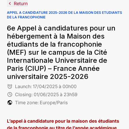
navigate_before
Return
APPEL A CANDIDATURE 2025-2026 DE LA MAISON DES ETUDIANTS
DE LA FRANCOPHONIE
6e Appel à candidatures pour un
hébergement à la Maison des
étudiants de la francophonie
(MEF) sur le campus de la Cité
Internationale Universitaire de
Paris (CIUP) – France Année
universitaire 2025-2026
alarm
Launch:
17/04/2025 à 00h00
schedule
Closing:
01/06/2025 à 23h59
public
Time zone: Europe/Paris
L’appel à candidature pour la maison des étudiants
de la francophonie au titre de l’année académique