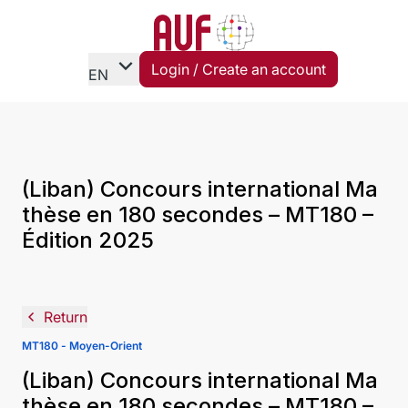
expand_more
Login / Create an account
EN
(Liban) Concours international Ma
thèse en 180 secondes – MT180 –
Édition 2025
navigate_before
Return
MT180 - Moyen-Orient
(Liban) Concours international Ma
thèse en 180 secondes – MT180 –