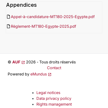
Appendices
insert_drive_file
Appel-à-candidature-MT180-2025-Egypte.pdf
insert_drive_file
Règlement-MT180-Egypte-2025.pdf
©
AUF
2026 - Tous droits réservés
Contact
Powered by
eMundus
Legal notices
Data privacy policy
Rights management