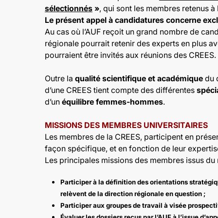
sélectionnés
»
, qui sont les membres retenus à 
Le présent appel à candidatures concerne exclu
Au cas où l’AUF reçoit un grand nombre de cand
régionale pourrait retenir des experts en plus a
pourraient être invités aux réunions des CREES.
Outre la
qualité scientifique et académique
du d
d’une CREES tient compte des différentes
spéci
d’un
équilibre femmes-hommes
.
MISSIONS DES MEMBRES UNIVERSITAIRES
Les membres de la CREES, participent en présent
façon spécifique, et en fonction de leur expert
Les principales missions des membres issus du mil
Participer à la définition des orientations stratég
relèvent de la direction régionale en question ;
Participer aux groupes de travail à visée prospect
Évaluer les dossiers reçus par l’AUF à l’issue d’appe