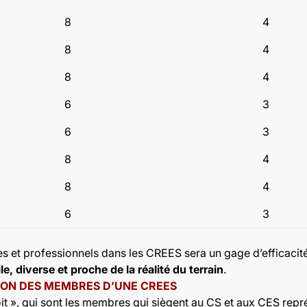
8
4
8
4
8
4
6
3
6
3
8
4
8
4
6
3
s et professionnels dans les CREES sera un gage d’efficacit
e, diverse et proche de la réalité du terrain
.
ION DES MEMBRES D’UNE CREES
it
», qui sont les membres qui siègent au CS et aux CES repré