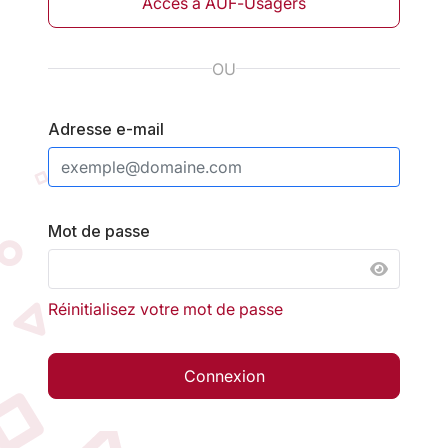
Accès à AUF-Usagers
OU
Adresse e-mail
Mot de passe
AFFICH
Réinitialisez votre mot de passe
Connexion