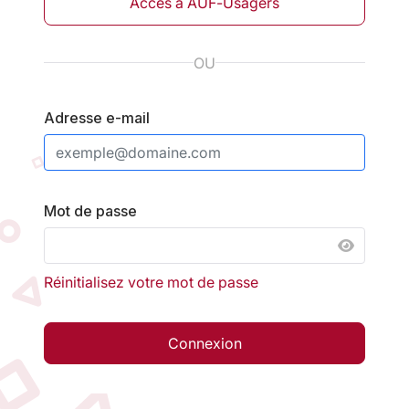
Accès à AUF-Usagers
OU
Adresse e-mail
Mot de passe
AFFICH
Réinitialisez votre mot de passe
Connexion