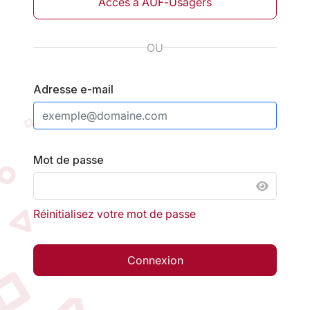
Accès à AUF-Usagers
OU
Adresse e-mail
Mot de passe
AFFICH
Réinitialisez votre mot de passe
Connexion